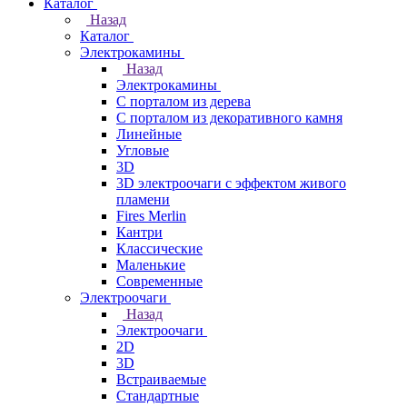
Каталог
Назад
Каталог
Электрокамины
Назад
Электрокамины
С порталом из дерева
С порталом из декоративного камня
Линейные
Угловые
3D
3D электроочаги с эффектом живого
пламени
Fires Merlin
Кантри
Классические
Маленькие
Современные
Электроочаги
Назад
Электроочаги
2D
3D
Встраиваемые
Стандартные