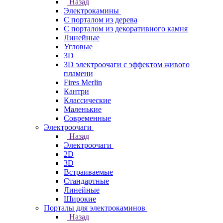
Назад
Электрокамины
С порталом из дерева
С порталом из декоративного камня
Линейные
Угловые
3D
3D электроочаги с эффектом живого
пламени
Fires Merlin
Кантри
Классические
Маленькие
Современные
Электроочаги
Назад
Электроочаги
2D
3D
Встраиваемые
Стандартные
Линейные
Широкие
Порталы для электрокаминов
Назад