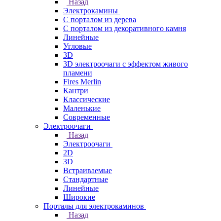
Назад
Электрокамины
С порталом из дерева
С порталом из декоративного камня
Линейные
Угловые
3D
3D электроочаги с эффектом живого
пламени
Fires Merlin
Кантри
Классические
Маленькие
Современные
Электроочаги
Назад
Электроочаги
2D
3D
Встраиваемые
Стандартные
Линейные
Широкие
Порталы для электрокаминов
Назад