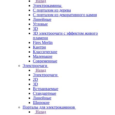
Назад
Электрокамины
С порталом из дерева
С порталом из декоративного камня
Линейные
Угловые
3D
3D электроочаги с эффектом живого
пламени
Fires Merlin
Кантри
Классические
Маленькие
Современные
Электроочаги
Назад
Электроочаги
2D
3D
Встраиваемые
Стандартные
Линейные
Широкие
Порталы для электрокаминов
Назад