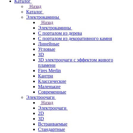
Каталог
Назад
Каталог
Электрокамины
Назад
Электрокамины
С порталом из дерева
С порталом из декоративного камня
Линейные
Угловые
3D
3D электроочаги с эффектом живого
пламени
Fires Merlin
Кантри
Классические
Маленькие
Современные
Электроочаги
Назад
Электроочаги
2D
3D
Встраиваемые
Стандартные