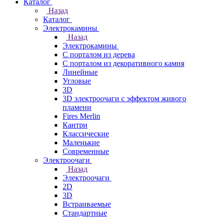
Каталог
Назад
Каталог
Электрокамины
Назад
Электрокамины
С порталом из дерева
С порталом из декоративного камня
Линейные
Угловые
3D
3D электроочаги с эффектом живого
пламени
Fires Merlin
Кантри
Классические
Маленькие
Современные
Электроочаги
Назад
Электроочаги
2D
3D
Встраиваемые
Стандартные