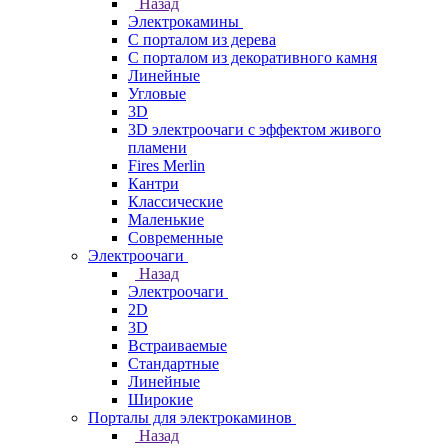
Назад
Электрокамины
С порталом из дерева
С порталом из декоративного камня
Линейные
Угловые
3D
3D электроочаги с эффектом живого
пламени
Fires Merlin
Кантри
Классические
Маленькие
Современные
Электроочаги
Назад
Электроочаги
2D
3D
Встраиваемые
Стандартные
Линейные
Широкие
Порталы для электрокаминов
Назад