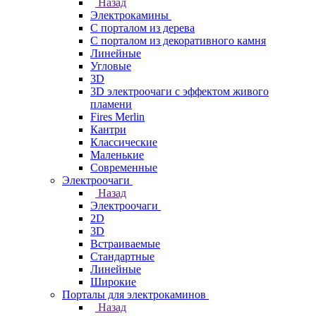
Назад
Электрокамины
С порталом из дерева
С порталом из декоративного камня
Линейные
Угловые
3D
3D электроочаги с эффектом живого
пламени
Fires Merlin
Кантри
Классические
Маленькие
Современные
Электроочаги
Назад
Электроочаги
2D
3D
Встраиваемые
Стандартные
Линейные
Широкие
Порталы для электрокаминов
Назад