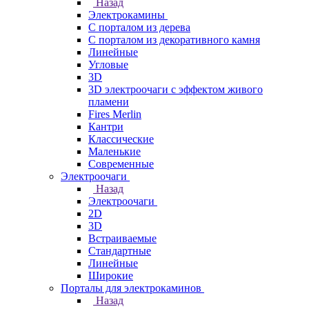
Назад
Электрокамины
С порталом из дерева
С порталом из декоративного камня
Линейные
Угловые
3D
3D электроочаги с эффектом живого
пламени
Fires Merlin
Кантри
Классические
Маленькие
Современные
Электроочаги
Назад
Электроочаги
2D
3D
Встраиваемые
Стандартные
Линейные
Широкие
Порталы для электрокаминов
Назад