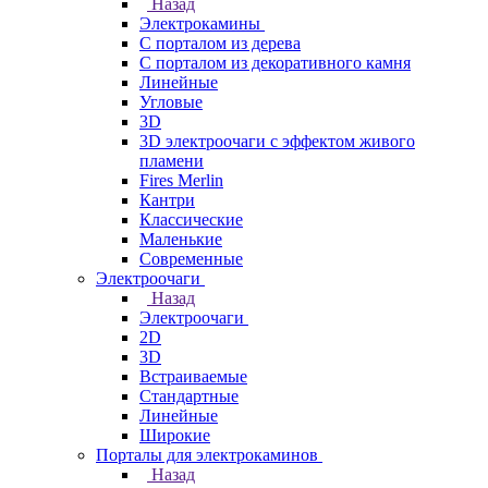
Назад
Электрокамины
С порталом из дерева
С порталом из декоративного камня
Линейные
Угловые
3D
3D электроочаги с эффектом живого
пламени
Fires Merlin
Кантри
Классические
Маленькие
Современные
Электроочаги
Назад
Электроочаги
2D
3D
Встраиваемые
Стандартные
Линейные
Широкие
Порталы для электрокаминов
Назад