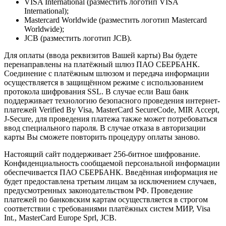
VISA International (разместить логотип VISA
International);
Mastercard Worldwide (разместить логотип Mastercard
Worldwide);
JCB (разместить логотип JCB).
Для оплаты (ввода реквизитов Вашей карты) Вы будете
перенаправлены на платёжный шлюз ПАО СБЕРБАНК.
Соединение с платёжным шлюзом и передача информации
осуществляется в защищённом режиме с использованием
протокола шифрования SSL. В случае если Ваш банк
поддерживает технологию безопасного проведения интернет-
платежей Verified By Visa, MasterCard SecureCode, MIR Accept,
J-Secure, для проведения платежа также может потребоваться
ввод специального пароля. В случае отказа в авторизации
карты Вы сможете повторить процедуру оплаты заново.
Настоящий сайт поддерживает 256-битное шифрование.
Конфиденциальность сообщаемой персональной информации
обеспечивается ПАО СБЕРБАНК. Введённая информация не
будет предоставлена третьим лицам за исключением случаев,
предусмотренных законодательством РФ. Проведение
платежей по банковским картам осуществляется в строгом
соответствии с требованиями платёжных систем МИР, Visa
Int., MasterCard Europe Sprl, JCB.