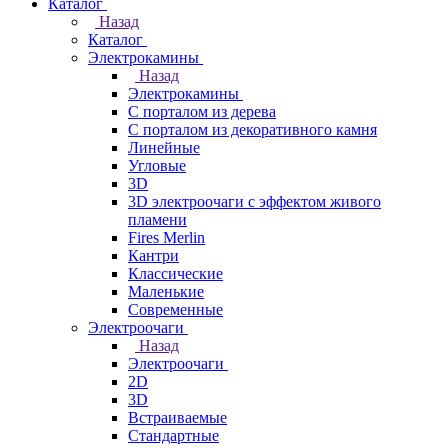
Каталог
Назад
Каталог
Электрокамины
Назад
Электрокамины
С порталом из дерева
С порталом из декоративного камня
Линейные
Угловые
3D
3D электроочаги с эффектом живого
пламени
Fires Merlin
Кантри
Классические
Маленькие
Современные
Электроочаги
Назад
Электроочаги
2D
3D
Встраиваемые
Стандартные