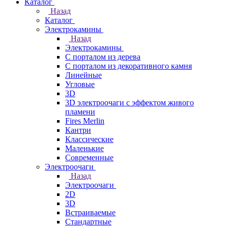
Каталог
Назад
Каталог
Электрокамины
Назад
Электрокамины
С порталом из дерева
С порталом из декоративного камня
Линейные
Угловые
3D
3D электроочаги с эффектом живого
пламени
Fires Merlin
Кантри
Классические
Маленькие
Современные
Электроочаги
Назад
Электроочаги
2D
3D
Встраиваемые
Стандартные